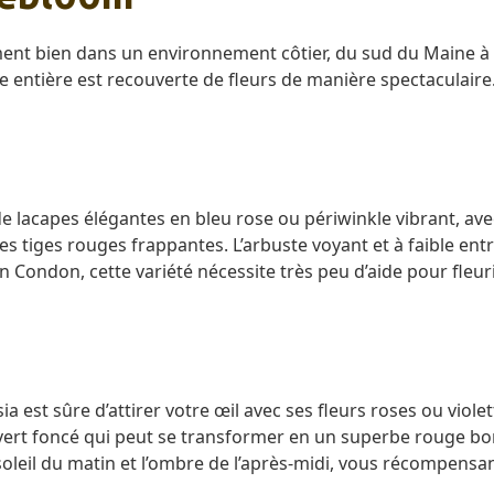
t bien dans un environnement côtier, du sud du Maine à la 
se entière est recouverte de fleurs de manière spectaculaire
e lacapes élégantes en bleu rose ou périwinkle vibrant, avec 
des tiges rouges frappantes. L’arbuste voyant et à faible ent
on Condon, cette variété nécessite très peu d’aide pour fleurir
 est sûre d’attirer votre œil avec ses fleurs roses ou viole
ge vert foncé qui peut se transformer en un superbe rouge b
 soleil du matin et l’ombre de l’après-midi, vous récompens