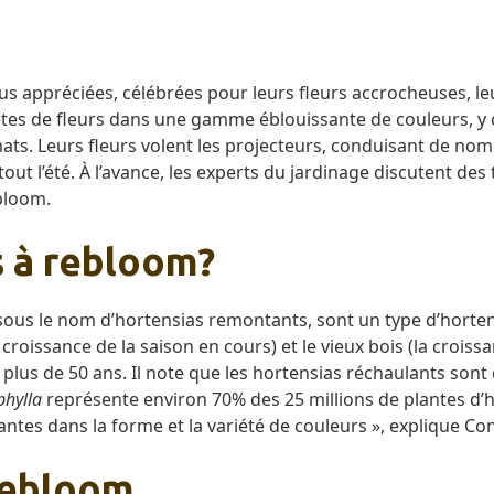
lus appréciées, célébrées pour leurs fleurs accrocheuses, leur
es de fleurs dans une gamme éblouissante de couleurs, y c
limats. Leurs fleurs volent les projecteurs, conduisant de 
t l’été. À l’avance, les experts du jardinage discutent des 
bloom.
s à rebloom?
us le nom d’hortensias remontants, sont un type d’hortensi
a croissance de la saison en cours) et le vieux bois (la crois
 plus de 50 ans. Il note que les hortensias réchaulants sont 
phylla
représente environ 70% des 25 millions de plantes d’
nantes dans la forme et la variété de couleurs », explique Co
rebloom