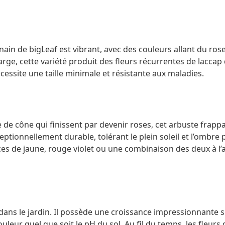
 nain de bigLeaf est vibrant, avec des couleurs allant du rose 
rge, cette variété produit des fleurs récurrentes de laccap
cessite une taille minimale et résistante aux maladies.
e cône qui finissent par devenir roses, cet arbuste frappan
ptionnellement durable, tolérant le plein soleil et l’ombre p
ces de jaune, rouge violet ou une combinaison des deux à l
 dans le jardin. Il possède une croissance impressionnante s
uleur quel que soit le pH du sol. Au fil du temps, les fleu