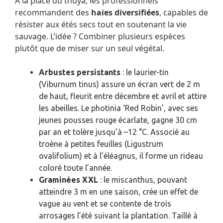
À la place du thuya, les professionnels
recommandent des
haies diversifiées
, capables de
résister aux étés secs tout en soutenant la vie
sauvage. L’idée ? Combiner plusieurs espèces
plutôt que de miser sur un seul végétal.
Arbustes persistants
: le laurier-tin
(Viburnum tinus) assure un écran vert de 2 m
de haut, fleurit entre décembre et avril et attire
les abeilles. Le photinia ‘Red Robin’, avec ses
jeunes pousses rouge écarlate, gagne 30 cm
par an et tolère jusqu’à –12 °C. Associé au
troène à petites feuilles (Ligustrum
ovalifolium) et à l’éléagnus, il forme un rideau
coloré toute l’année.
Graminées XXL
: le miscanthus, pouvant
atteindre 3 m en une saison, crée un effet de
vague au vent et se contente de trois
arrosages l’été suivant la plantation. Taillé à